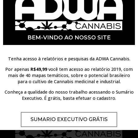
ENVIAR MENSAGEM
BEM-VINDO AO NOSSO SITE
DUVIDAS OU SUGESTÕES? ENTRE EM
Tenha acesso à relatórios e pesquisas da ADWA Cannabis.
CONTATO -
Por apenas
R$49,99
você tem acesso ao relatório 2019, com
mais de 40 mapas temáticos, sobre o potencial brasileiro
CONTATO@ADWACANNABIS.COM.BR
para o cultivo de Cannabis medicinal e industrial.
Conheça a qualidade do nosso trabalho acessando o Sumário
Executivo. É grátis, basta efetuar o cadastro.
SUMARIO EXECUTIVO GRÁTIS