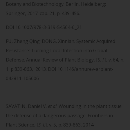
Botany and Biotechnology. Berlin, Heidelberg:
Springer, 2017. cap. 21, p. 439-456.
DOI 10.1007/978-3-319-54564-6_21
FU, Zheng Qing; DONG, Xinnian. Systemic Acquired
Resistance: Turning Local Infection into Global
Defense. Annual Review of Plant Biology, [
S. l.
], v. 64, n.
1, p.839-863, 2013. DOI 10.1146/annurev-arplant-
042811-105606
SAVATIN, Daniel V.
et al
. Wounding in the plant tissue:
the defense of a dangerous passage. Frontiers in
Plant Science, [
S. l.
], v. 5, p. 839-863, 2014.