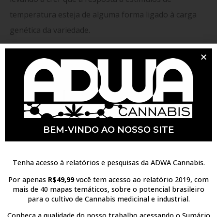
temperatura esteja de alguma forma ligado à carga
genética da variedade.
Em geral, os efeitos do estresse hídrico nas plantas
também não diferem muito do estresse por
temperatura. As plantas respondem diminuindo
drasticamente seu ritmo de crescimento, porém nesse
BEM-VINDO AO NOSSO SITE
caso pode ocorrer aumento da produção de
metabólitos secundários. Quando se trata de
Tenha acesso à relatórios e pesquisas da ADWA Cannabis.
Cannabis
,
existem estudos que indicam uma relação
Por apenas
R$49,99
você tem acesso ao relatório 2019, com
entre o aumento da produção de canabinóides e o
mais de 40 mapas temáticos, sobre o potencial brasileiro
para o cultivo de Cannabis medicinal e industrial.
estresse hídrico. Um estudo de ordem ecológica
observou que plantas de
Cannabis
crescendo em
Conheça a qualidade do nosso trabalho acessando o Sumário