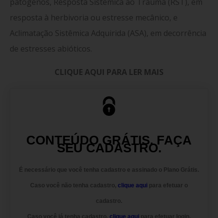
patógenos, Resposta Sistêmica ao Trauma (RST), em
resposta à herbivoria ou estresse mecânico, e
Aclimatação Sistêmica Adquirida (ASA), em decorrência
de estresses abióticos.
CLIQUE AQUI PARA LER MAIS
CONTEÚDO GRÁTIS. FAÇA
SEU CADASTRO.
É necessário que você tenha cadastro e assinado o
Plano Grátis.
Caso você
não tenha cadastro
,
clique aqui
para efetuar o
cadastro.
Caso você
já tenha cadastro
,
clique aqui
para efetuar login.