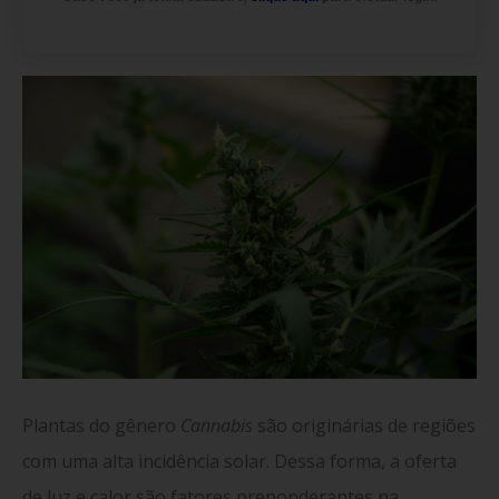
Plantas do gênero
Cannabis
são originárias de regiões
com uma alta incidência solar. Dessa forma, a oferta
de luz e calor são fatores preponderantes na