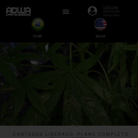
LOGIN
(CONTEUDO
EXCLUSIVO)
PT-BR
EN-US
CONTEUDO LIBERADO
,
PLANO COMPLETO
,