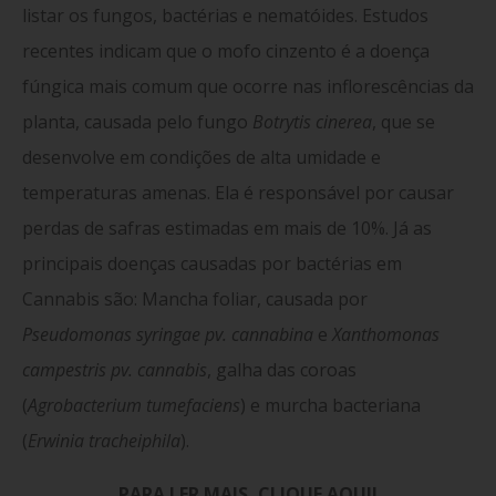
listar os fungos, bactérias e nematóides. Estudos
recentes indicam que o mofo cinzento é a doença
fúngica mais comum que ocorre nas inflorescências da
planta, causada pelo fungo
Botrytis cinerea
, que se
desenvolve em condições de alta umidade e
temperaturas amenas. Ela é responsável por causar
perdas de safras estimadas em mais de 10%. Já as
principais doenças causadas por bactérias em
Cannabis são: Mancha foliar, causada por
Pseudomonas syringae pv. cannabina
e
Xanthomonas
campestris pv. cannabis
, galha das coroas
(
Agrobacterium tumefaciens
) e murcha bacteriana
(
Erwinia tracheiphila
).
PARA LER MAIS, CLIQUE AQUI!