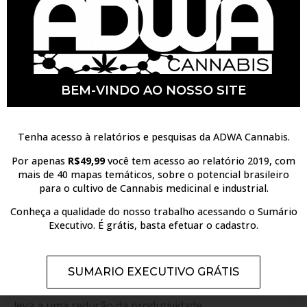
aracnídeo mais importante é o ácaro vermelho
(
Tetranychus urticae
).
De maneira geral, as pragas causam injúrias variadas
na Cannabis. As lagartas promovem o broqueamento
BEM-VINDO AO NOSSO SITE
dos caules e das raízes, o que interrompe o fluxo
adequado de água e nutrientes, afetando sua
Tenha acesso à relatórios e pesquisas da ADWA Cannabis.
produtividade. Os Pulgões e as moscas-brancas, além
Por apenas
R$49,99
você tem acesso ao relatório 2019, com
de serem sugadores de seiva do floema, podem ser
mais de 40 mapas temáticos, sobre o potencial brasileiro
para o cultivo de Cannabis medicinal e industrial.
vetores de viroses importantes no cultivo de Cannabis
Conheça a qualidade do nosso trabalho acessando o Sumário
como o vírus das estrias do cânhamo (HSV) e o vírus
Executivo. É grátis, basta efetuar o cadastro.
do Lúpulo (
Melanaphys saccharis
). Os ácaros e tripes
promovem a raspagem de folhas e caules, o que pode
SUMARIO EXECUTIVO GRÁTIS
afetar a atividade fotossintética da Cannabis o que
leva a uma redução da produtividade.