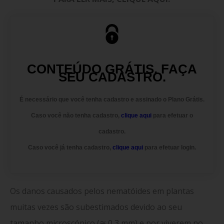
CONTEÚDO GRÁTIS. FAÇA
SEU CADASTRO.
É necessário que você tenha cadastro e assinado o
Plano Grátis.
Caso você
não tenha cadastro
,
clique aqui
para efetuar o
cadastro.
Caso você
já tenha cadastro
,
clique aqui
para efetuar login.
Os danos causados pelos nematóides em plantas
muitas vezes são subestimados devido ao seu
tamanho microscópico (
≅ 0,3 mm) e por viverem no