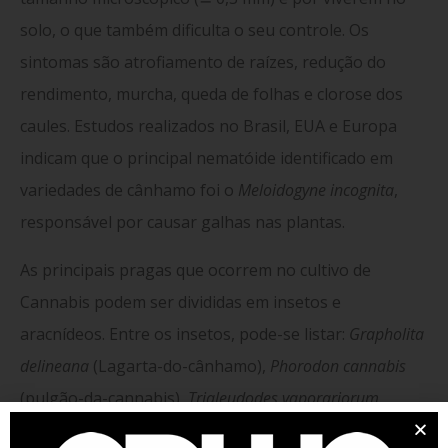
solo, o que também dificulta o seu controle. Os
sintomas são atrofiamento de raízes, redução do
rendimento, murcha, queda de folhas e clorose dos
caules. Estudos realizados no Brasil, EUA e Europa
indicam que o principal nematóide identificado em
variedades de cânhamo foi o
Meloidogyne incognita
,
responsável por causar galhas nas plantas.
As principais pragas que ocorrem no cultivo de
Cannabis podem ser divididas em insetos e
aracnídeos. Entre os insetos, pode-se listar:
Grapholita
delineana
(Lagarta-do-cânhamo),
Phorodon cannabis
(pulgão-da-cannabis),
Trialeudodes vaporariorum
(mosca-branca-de-estufa),
Thrips tabaci
(tripes). Já o